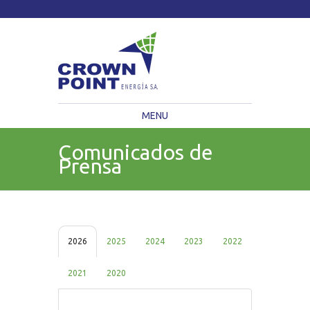
TSXV: CWV
Current Price: $
Change:
MENU
Comunicados de
Prensa
2026
2025
2024
2023
2022
2021
2020