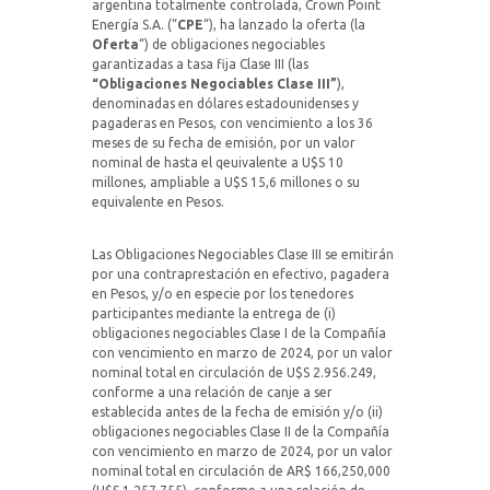
argentina totalmente controlada, Crown Point
Energía S.A. (“
CPE
“), ha lanzado la oferta (la
Oferta
“) de obligaciones negociables
garantizadas a tasa fija Clase III (las
“Obligaciones Negociables Clase III”
),
denominadas en dólares estadounidenses y
pagaderas en Pesos, con vencimiento a los 36
meses de su fecha de emisión, por un valor
nominal de hasta el qeuivalente a U$S 10
millones, ampliable a U$S 15,6 millones o su
equivalente en Pesos.
Las Obligaciones Negociables Clase III se emitirán
por una contraprestación en efectivo, pagadera
en Pesos, y/o en especie por los tenedores
participantes mediante la entrega de (i)
obligaciones negociables Clase I de la Compañía
con vencimiento en marzo de 2024, por un valor
nominal total en circulación de U$S 2.956.249,
conforme a una relación de canje a ser
establecida antes de la fecha de emisión y/o (ii)
obligaciones negociables Clase II de la Compañía
con vencimiento en marzo de 2024, por un valor
nominal total en circulación de AR$ 166,250,000