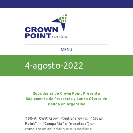
TSXV: CWV
Current Price: $
Change:
MENU
4-agosto-2022
Subsidiaria de Crown Point Presenta
Suplemento de Prospecto y Lanza Oferta de
Deuda en Argentina
TSX-V:
CWV:
Crown Point Energy Inc.
(
“Crown
Point”
, la
“Compañía”
o
“nosotros”
) se
complace en anunciar que su subsidiaria