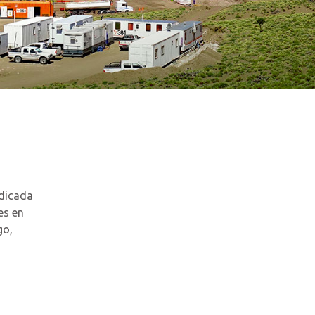
edicada
es en
go,