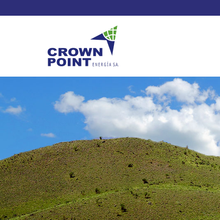
TSXV: CWV
Current Price: $
Change: